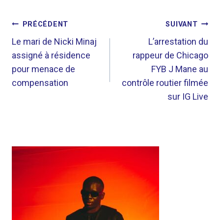
NAVIGATION
PRÉCÉDENT
SUIVANT
DE
Le mari de Nicki Minaj
L’arrestation du
assigné à résidence
rappeur de Chicago
L’ARTICLE
pour menace de
FYB J Mane au
compensation
contrôle routier filmée
sur IG Live