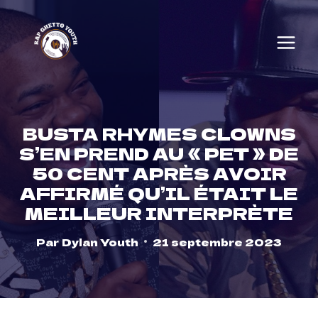
Skip
to
content
BUSTA RHYMES CLOWNS
S’EN PREND AU « PET » DE
50 CENT APRÈS AVOIR
AFFIRMÉ QU’IL ÉTAIT LE
MEILLEUR INTERPRÈTE
Par
Dylan Youth
21 septembre 2023