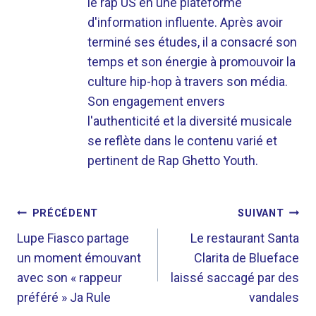
le rap US en une plateforme
d'information influente. Après avoir
terminé ses études, il a consacré son
temps et son énergie à promouvoir la
culture hip-hop à travers son média.
Son engagement envers
l'authenticité et la diversité musicale
se reflète dans le contenu varié et
pertinent de Rap Ghetto Youth.
NAVIGATION
PRÉCÉDENT
SUIVANT
DE
Lupe Fiasco partage
Le restaurant Santa
un moment émouvant
Clarita de Blueface
L’ARTICLE
avec son « rappeur
laissé saccagé par des
préféré » Ja Rule
vandales