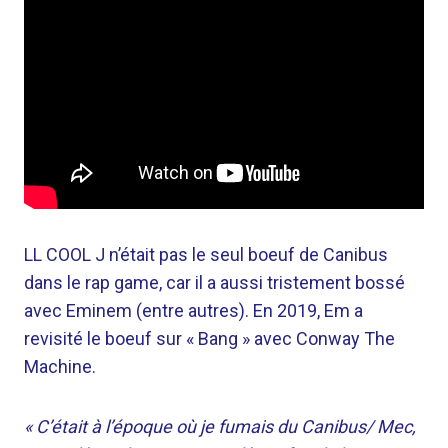
LL COOL J n’était pas le seul boeuf de Canibus
dans le rap game, car il a aussi tristement bossé
avec Eminem (entre autres). En 2019, Em a
revisité le boeuf sur « Bang » avec Conway The
Machine.
« C’était à l’époque où je fumais du Canibus/ Mec,