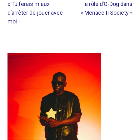
L’ARTICLE
« Tu ferais mieux
le rôle d’O-Dog dans
d’arrêter de jouer avec
« Menace II Society »
moi »