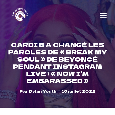
Skip
to
content
CARDI B A CHANGÉ LES
PAROLES DE « BREAK MY
SOUL » DE BEYONCÉ
PENDANT INSTAGRAM
LIVE : « NOW I’M
EMBARASSED »
Par
Dylan Youth
16 juillet 2022