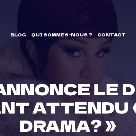
BLOG
QUI SOMMES-NOUS ?
CONTACT
 ANNONCE LE 
NT ATTENDU «
DRAMA? »