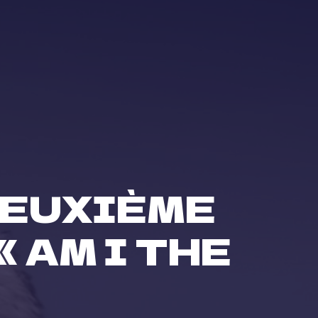
DEUXIÈME
 AM I THE