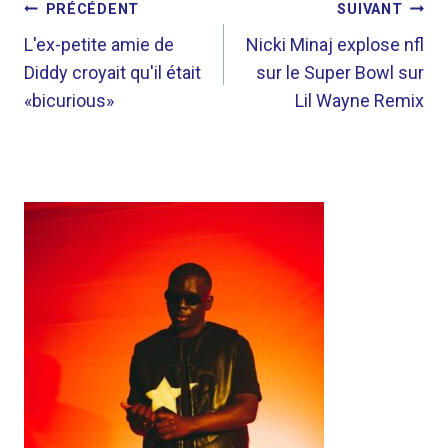
NAVIGATION
PRÉCÉDENT
SUIVANT
DE
L'ex-petite amie de
Nicki Minaj explose nfl
Diddy croyait qu'il était
sur le Super Bowl sur
L’ARTICLE
«bicurious»
Lil Wayne Remix