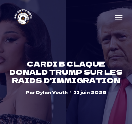
Skip
to
content
CARDI B CLAQUE
DONALD TRUMP SUR LES
RAIDS D'IMMIGRATION
Par
Dylan Youth
11 juin 2025