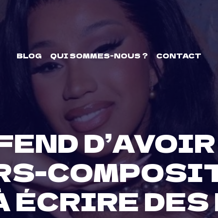
BLOG
QUI SOMMES-NOUS ?
CONTACT
FEND D’AVOI
RS-COMPOSI
À ÉCRIRE DE