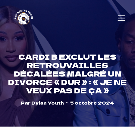
Skip
to
content
CARDI B EXCLUT LES
RETROUVAILLES
DÉCALÉES MALGRÉ UN
DIVORCE « DUR » : « JE NE
VEUX PAS DE ÇA »
Par
Dylan Youth
5 octobre 2024