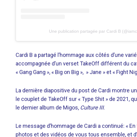
Une publication partagée par Cardi B (@iamc
Cardi B a partagé l’hommage aux côtés d’une vari
accompagnée d’un verset TakeOff différent du cata
« Gang Gang », « Big on Big », » Jane » et « Fight Nig
La dernière diapositive du post de Cardi montre 
le couplet de TakeOff sur « Type Shit » de 2021, q
le dernier album de Migos,
Culture III
.
Le message d’hommage de Cardi a continué: « En t
photos et des vidéos de vous tous ensemble, et d’