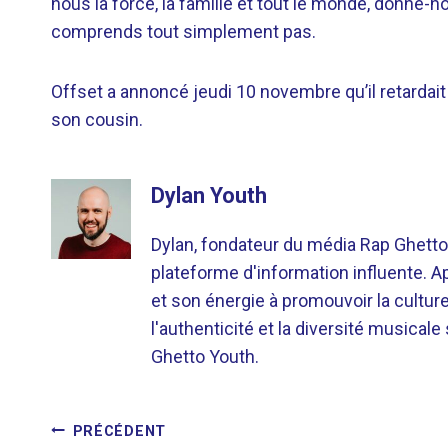
nous la force, la famille et tout le monde, donne-n
comprends tout simplement pas.
Offset a annoncé jeudi 10 novembre qu’il retardait
son cousin.
Dylan Youth
Dylan, fondateur du média Rap Ghetto
plateforme d'information influente. A
et son énergie à promouvoir la cultu
l'authenticité et la diversité musicale
Ghetto Youth.
NAVIGATION
PRÉCÉDENT