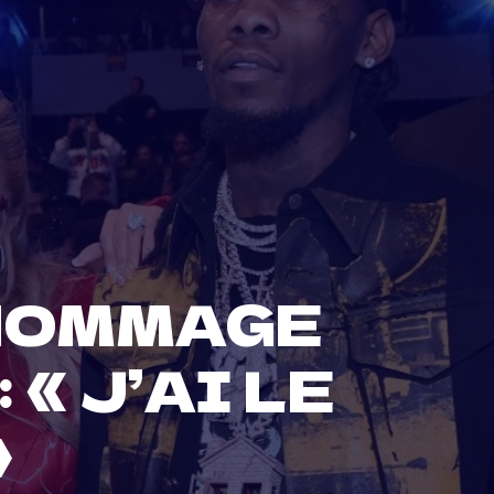
 HOMMAGE
« J’AI LE
»