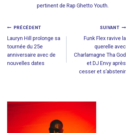
pertinent de Rap Ghetto Youth.
NAVIGATION
PRÉCÉDENT
SUIVANT
DE
Lauryn Hill prolonge sa
Funk Flex ravive la
tournée du 25e
querelle avec
L’ARTICLE
anniversaire avec de
Charlamagne Tha God
nouvelles dates
et DJ Envy après
cesser et s’abstenir