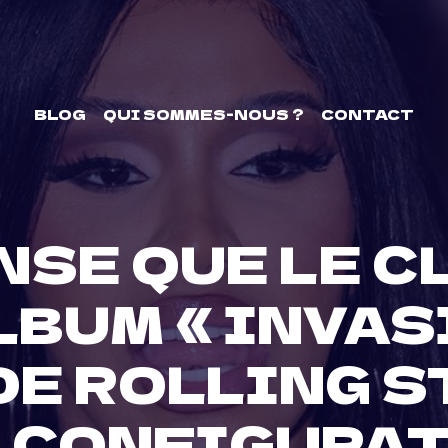
BLOG
QUI SOMMES-NOUS ?
CONTACT
ENSE QUE LE 
ALBUM « INVAS
DE ROLLING 
 CONFIGURA