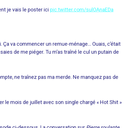
t je vais le poster ici
pic.twitter.com/sulOAnaEDa
moi. Ça va commencer un remue-ménage… Ouais, c’était
ssaies de me piéger. Tu m’as traîné le cul un putain de
compte, ne traînez pas ma merde. Ne manquez pas de
 le mois de juillet avec son single chargé « Hot Shit »
sode ci-dessous. La conversation sur
Pierre roulante