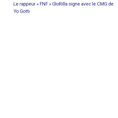
Le rappeur « FNF » GloRilla signe avec le CMG de
DE
Yo Gotti
L’ARTICLE