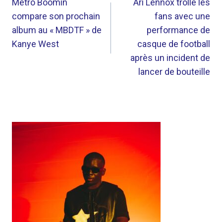
DE
Metro Boomin
Ari Lennox trolle les
compare son prochain
fans avec une
L’ARTICLE
album au « MBDTF » de
performance de
Kanye West
casque de football
après un incident de
lancer de bouteille