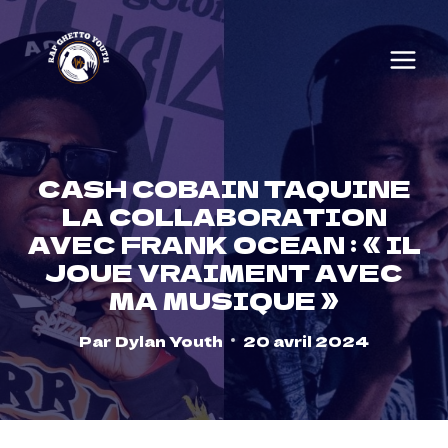
Skip
to
content
CASH COBAIN TAQUINE
LA COLLABORATION
AVEC FRANK OCEAN : « IL
JOUE VRAIMENT AVEC
MA MUSIQUE »
Par
Dylan Youth
20 avril 2024