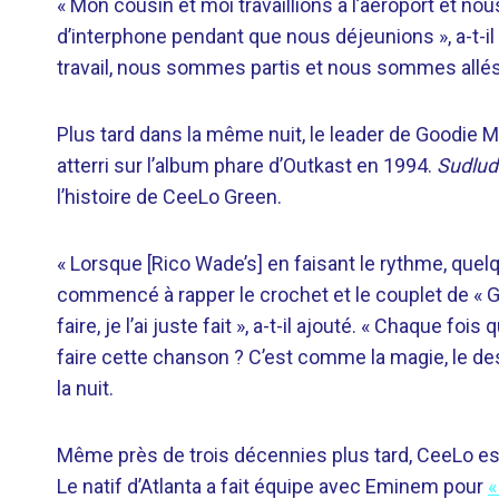
« Mon cousin et moi travaillions à l’aéroport et nou
d’interphone pendant que nous déjeunions », a-t-il d
travail, nous sommes partis et nous sommes allés
Plus tard dans la même nuit, le leader de Goodie Mob
atterri sur l’album phare d’Outkast en 1994.
Sudlud
l’histoire de CeeLo Green.
« Lorsque [Rico Wade’s] en faisant le rythme, quelqu
commencé à rapper le crochet et le couplet de « Git
faire, je l’ai juste fait », a-t-il ajouté. « Chaque f
faire cette chanson ? C’est comme la magie, le dest
la nuit.
Même près de trois décennies plus tard, CeeLo est
Le natif d’Atlanta a fait équipe avec Eminem pour
«