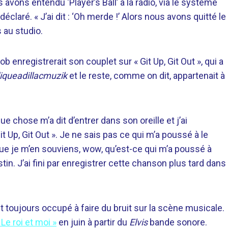
s avons entendu ‘Player’s Ball’ à la radio, via le système
éclaré. « J’ai dit : ‘Oh merde !’ Alors nous avons quitté le
 au studio.
 enregistrerait son couplet sur « Git Up, Git Out », qui a
iqueadillacmuzik
et le reste, comme on dit, appartenait à
e chose m’a dit d’entrer dans son oreille et j’ai
 Up, Git Out ». Je ne sais pas ce qui m’a poussé à le
ois que je m’en souviens, wow, qu’est-ce qui m’a poussé à
in. J’ai fini par enregistrer cette chanson plus tard dans
 toujours occupé à faire du bruit sur la scène musicale.
 Le roi et moi »
en juin à partir du
Elvis
bande sonore.