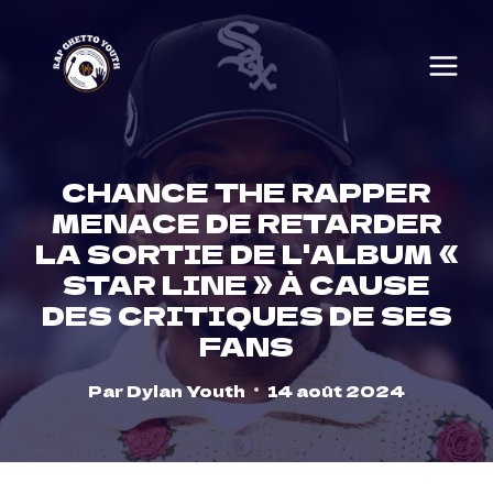
Skip
to
content
CHANCE THE RAPPER
MENACE DE RETARDER
LA SORTIE DE L'ALBUM «
STAR LINE » À CAUSE
DES CRITIQUES DE SES
FANS
Par
Dylan Youth
14 août 2024