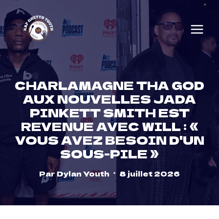
Skip
to
content
CHARLAMAGNE THA GOD
AUX NOUVELLES JADA
PINKETT SMITH EST
REVENUE AVEC WILL : «
VOUS AVEZ BESOIN D'UN
SOUS-PILE »
Par
Dylan Youth
8 juillet 2026