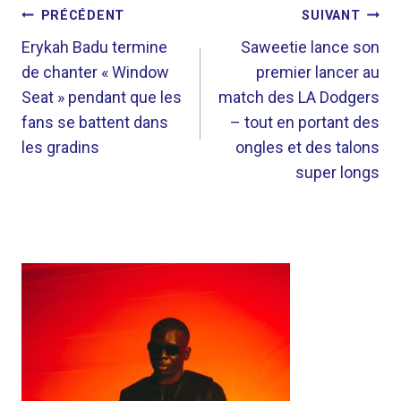
NAVIGATION
PRÉCÉDENT
SUIVANT
DE
Erykah Badu termine
Saweetie lance son
de chanter « Window
premier lancer au
L’ARTICLE
Seat » pendant que les
match des LA Dodgers
fans se battent dans
– tout en portant des
les gradins
ongles et des talons
super longs