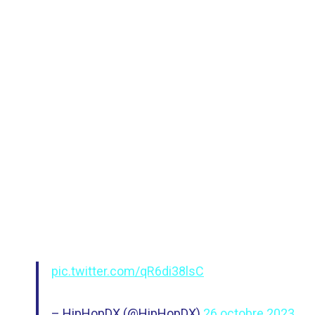
pic.twitter.com/qR6di38lsC
– HipHopDX (@HipHopDX)
26 octobre 2023