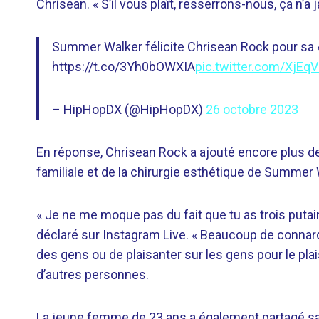
Chrisean. « S’il vous plaît, resserrons-nous, ça n’a 
Summer Walker félicite Chrisean Rock pour sa « 
https://t.co/3Yh0bOWXIA
pic.twitter.com/XjEq
– HipHopDX (@HipHopDX)
26 octobre 2023
En réponse, Chrisean Rock a ajouté encore plus de 
familiale et de la chirurgie esthétique de Summer 
« Je ne me moque pas du fait que tu as trois putai
déclaré sur Instagram Live. « Beaucoup de connard
des gens ou de plaisanter sur les gens pour le pla
d’autres personnes.
La jeune femme de 23 ans a également partagé 