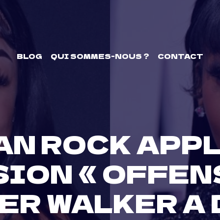
BLOG
QUI SOMMES-NOUS ?
CONTACT
AN ROCK APPL
ION « OFFEN
R WALKER A 