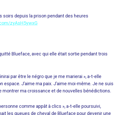
les soirs depuis la prison pendant des heures
er.com/zyAsH5ywxG
quitté Blueface, avec qui elle était sortie pendant trois
irai par être le négro que je me marierai », a-t-elle
on espace. J’aime ma paix. J’aime moi-même. Je ne suis
 de montrer ma croissance et de nouvelles bénédictions.
 personne comme appât à clics », a-t-elle poursuivi,
chait les queues de cheval de Blueface pour devenir une