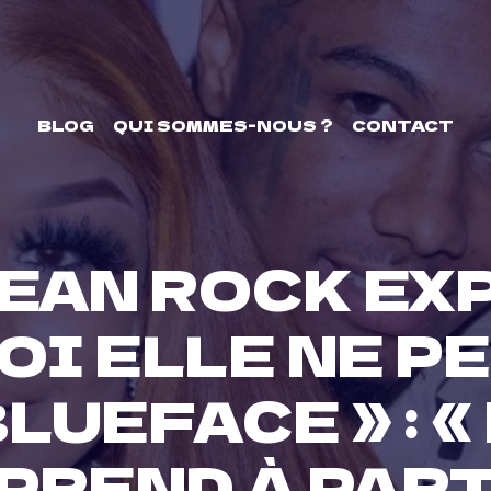
BLOG
QUI SOMMES-NOUS ?
CONTACT
EAN ROCK EX
I ELLE NE PE
LUEFACE » : 
PREND À PART