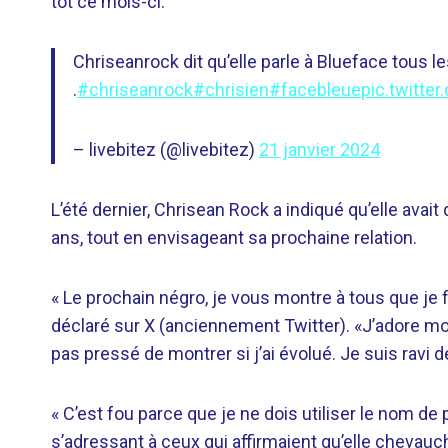
tôt ce mois-ci.
Chriseanrock dit qu’elle parle à Blueface tous 
.
#chriseanrock
#chrisien
#facebleue
pic.twitt
– livebitez (@livebitez)
21 janvier 2024
L’été dernier, Chrisean Rock a indiqué qu’elle avait 
ans, tout en envisageant sa prochaine relation.
« Le prochain négro, je vous montre à tous que je fin
déclaré sur X (anciennement Twitter). «J’adore m
pas pressé de montrer si j’ai évolué. Je suis ravi
« C’est fou parce que je ne dois utiliser le nom de
s’adressant à ceux qui affirmaient qu’elle chevau