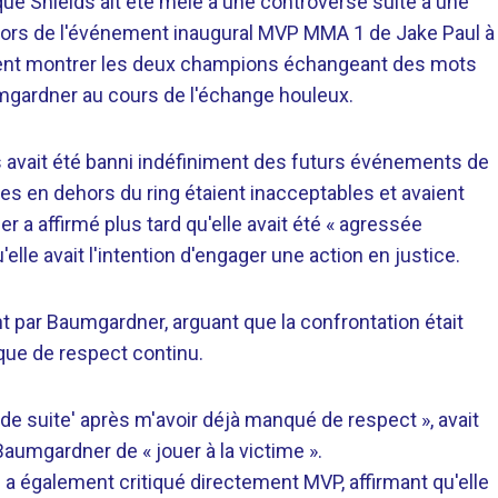
ue Shields ait été mêlé à une controverse suite à une
lors de l'événement inaugural MVP MMA 1 de Jake Paul à
ient montrer les deux champions échangeant des mots
umgardner au cours de l'échange houleux.
ds avait été banni indéfiniment des futurs événements de
ues en dehors du ring étaient inacceptables et avaient
a affirmé plus tard qu'elle avait été « agressée
lle avait l'intention d'engager une action en justice.
nt par Baumgardner, arguant que la confrontation était
ue de respect continu.
out de suite' après m'avoir déjà manqué de respect », avait
umgardner de « jouer à la victime ».
a également critiqué directement MVP, affirmant qu'elle