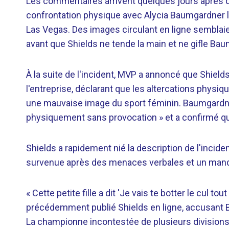
Les commentaires arrivent quelques jours après q
confrontation physique avec Alycia Baumgardner 
Las Vegas. Des images circulant en ligne sembla
avant que Shields ne tende la main et ne gifle Ba
À la suite de l'incident, MVP a annoncé que Shiel
l'entreprise, déclarant que les altercations physiq
une mauvaise image du sport féminin. Baumgardner 
physiquement sans provocation » et a confirmé qu'e
Shields a rapidement nié la description de l'incide
survenue après des menaces verbales et un manq
« Cette petite fille a dit 'Je vais te botter le cul t
précédemment publié Shields en ligne, accusant Ba
La championne incontestée de plusieurs divisions 