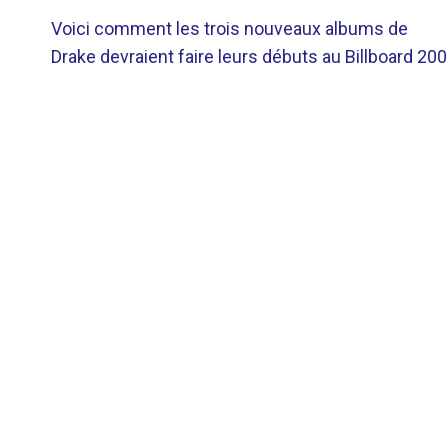
NAVIGATION
Voici comment les trois nouveaux albums de
DE
Drake devraient faire leurs débuts au Billboard 200
L’ARTICLE