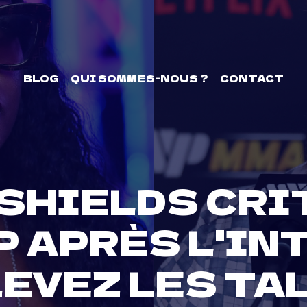
BLOG
QUI SOMMES-NOUS ?
CONTACT
SHIELDS CRI
P APRÈS L'I
NLEVEZ LES TA