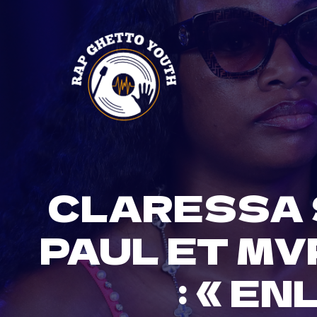
Skip
to
content
CLARESSA 
PAUL ET MV
: « E