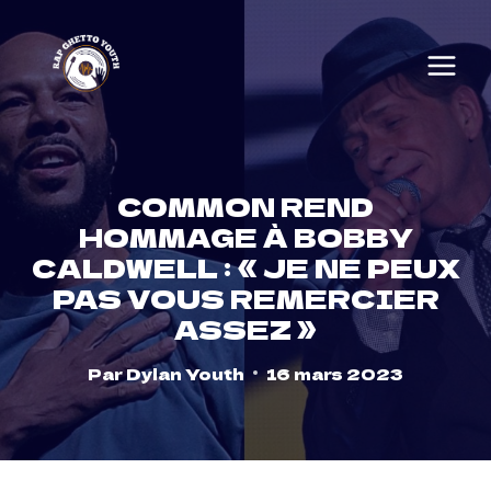
Skip
to
content
COMMON REND
HOMMAGE À BOBBY
CALDWELL : « JE NE PEUX
PAS VOUS REMERCIER
ASSEZ »
Par
Dylan Youth
16 mars 2023