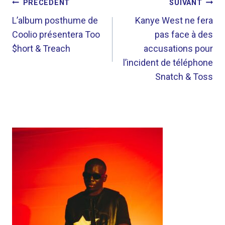
NAVIGATION
PRÉCÉDENT
SUIVANT
DE
L’album posthume de
Kanye West ne fera
Coolio présentera Too
pas face à des
L’ARTICLE
$hort & Treach
accusations pour
l’incident de téléphone
Snatch & Toss