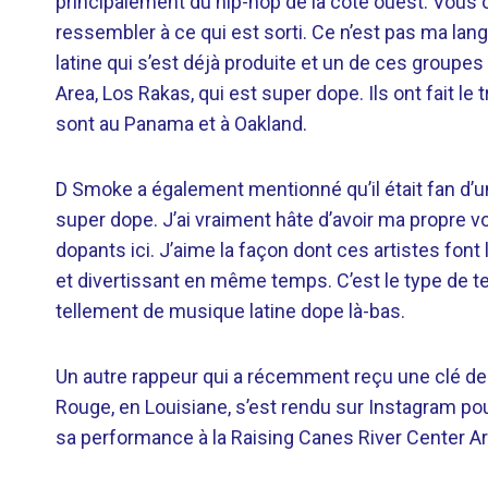
principalement du hip-hop de la côte ouest. Vous
ressembler à ce qui est sorti. Ce n’est pas ma la
latine qui s’est déjà produite et un de ces groupe
Area, Los Rakas, qui est super dope. Ils ont fait le
sont au Panama et à Oakland.
D Smoke a également mentionné qu’il était fan d’
super dope. J’ai vraiment hâte d’avoir ma propre vo
dopants ici. J’aime la façon dont ces artistes font 
et divertissant en même temps. C’est le type de te
tellement de musique latine dope là-bas.
Un autre rappeur qui a récemment reçu une clé de sa
Rouge, en Louisiane, s’est rendu sur Instagram pour
sa performance à la Raising Canes River Center Are