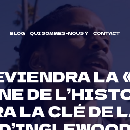
BLOG
QUI SOMMES-NOUS ?
CONTACT
EVIENDRA LA 
E DE L’HISTO
A LA CLÉ DE L
D’INGLEWOO