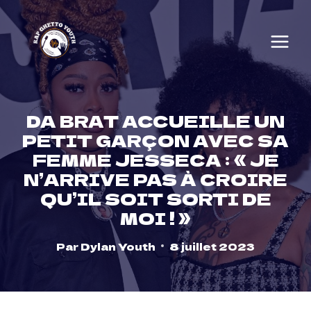
Skip
to
content
DA BRAT ACCUEILLE UN
PETIT GARÇON AVEC SA
FEMME JESSECA : « JE
N’ARRIVE PAS À CROIRE
QU’IL SOIT SORTI DE
MOI ! »
Par
Dylan Youth
8 juillet 2023