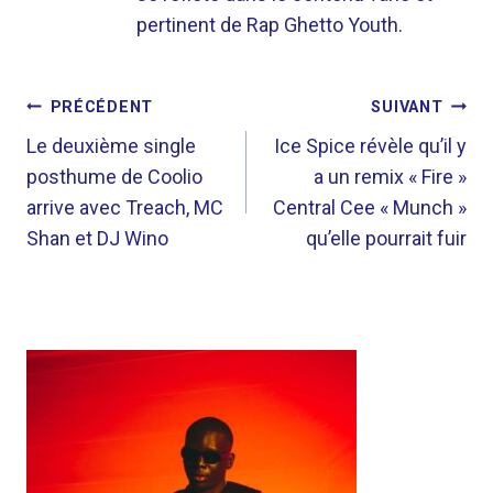
pertinent de Rap Ghetto Youth.
NAVIGATION
PRÉCÉDENT
SUIVANT
DE
Le deuxième single
Ice Spice révèle qu’il y
posthume de Coolio
a un remix « Fire »
L’ARTICLE
arrive avec Treach, MC
Central Cee « Munch »
Shan et DJ Wino
qu’elle pourrait fuir