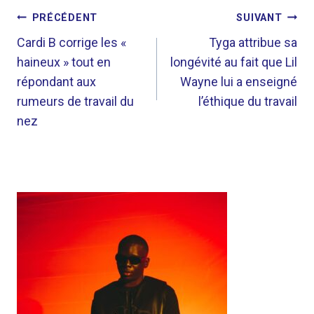
NAVIGATION
PRÉCÉDENT
SUIVANT
DE
Cardi B corrige les «
Tyga attribue sa
haineux » tout en
longévité au fait que Lil
L’ARTICLE
répondant aux
Wayne lui a enseigné
rumeurs de travail du
l’éthique du travail
nez