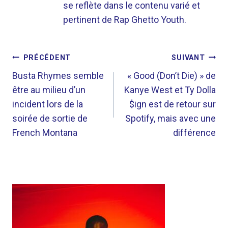
se reflète dans le contenu varié et
pertinent de Rap Ghetto Youth.
NAVIGATION
PRÉCÉDENT
SUIVANT
DE
Busta Rhymes semble
« Good (Don’t Die) » de
être au milieu d’un
Kanye West et Ty Dolla
L’ARTICLE
incident lors de la
$ign est de retour sur
soirée de sortie de
Spotify, mais avec une
French Montana
différence