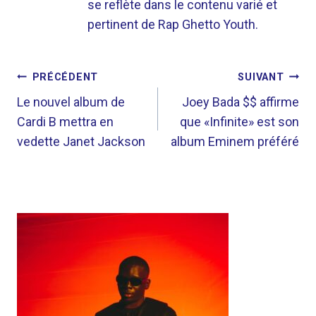
se reflète dans le contenu varié et
pertinent de Rap Ghetto Youth.
NAVIGATION
PRÉCÉDENT
SUIVANT
DE
Le nouvel album de
Joey Bada $$ affirme
Cardi B mettra en
que «Infinite» est son
L’ARTICLE
vedette Janet Jackson
album Eminem préféré