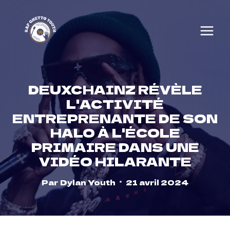
Skip
to
content
DEUXCHAINZ RÉVÈLE
L'ACTIVITÉ
ENTREPRENANTE DE SON
HALO À L'ÉCOLE
PRIMAIRE DANS UNE
VIDÉO HILARANTE
Par
Dylan Youth
21 avril 2024