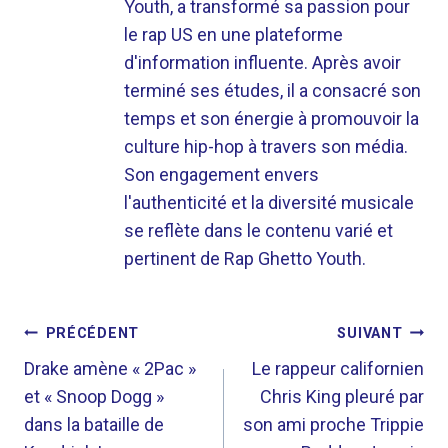
Youth, a transformé sa passion pour
le rap US en une plateforme
d'information influente. Après avoir
terminé ses études, il a consacré son
temps et son énergie à promouvoir la
culture hip-hop à travers son média.
Son engagement envers
l'authenticité et la diversité musicale
se reflète dans le contenu varié et
pertinent de Rap Ghetto Youth.
NAVIGATION
PRÉCÉDENT
SUIVANT
DE
Drake amène « 2Pac »
Le rappeur californien
et « Snoop Dogg »
Chris King pleuré par
L’ARTICLE
dans la bataille de
son ami proche Trippie