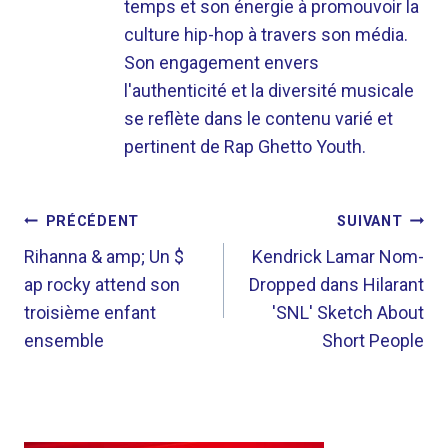
temps et son énergie à promouvoir la
culture hip-hop à travers son média.
Son engagement envers
l'authenticité et la diversité musicale
se reflète dans le contenu varié et
pertinent de Rap Ghetto Youth.
NAVIGATION
PRÉCÉDENT
SUIVANT
DE
Rihanna & amp; Un $
Kendrick Lamar Nom-
ap rocky attend son
Dropped dans Hilarant
L’ARTICLE
troisième enfant
'SNL' Sketch About
ensemble
Short People