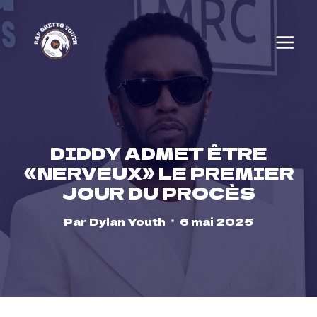
Skip
to
content
DIDDY ADMET ÊTRE
«NERVEUX» LE PREMIER
JOUR DU PROCÈS
Par
Dylan Youth
6 mai 2025