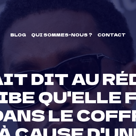
BLOG
QUI SOMMES-NOUS ?
CONTACT
IT DIT AU R
IBE QU'ELLE 
ANS LE COFF
 À CAUSE D'UN