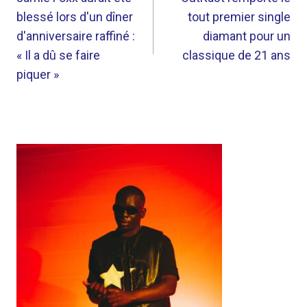
DE
blessé lors d'un dîner
tout premier single
L’ARTICLE
d'anniversaire raffiné :
diamant pour un
« Il a dû se faire
classique de 21 ans
piquer »