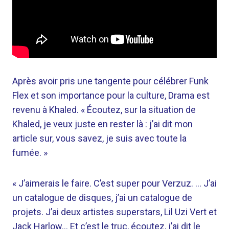
Après avoir pris une tangente pour célébrer Funk
Flex et son importance pour la culture, Drama est
revenu à Khaled. « Écoutez, sur la situation de
Khaled, je veux juste en rester là : j’ai dit mon
article sur, vous savez, je suis avec toute la
fumée. »
« J’aimerais le faire. C’est super pour Verzuz. … J’ai
un catalogue de disques, j’ai un catalogue de
projets. J’ai deux artistes superstars, Lil Uzi Vert et
Jack Harlow… Et c’est le truc, écoutez, j’ai dit le