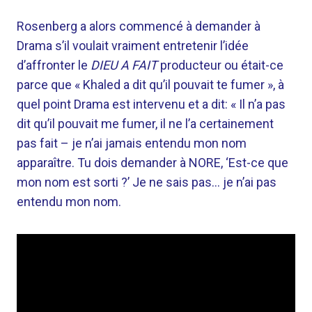
Rosenberg a alors commencé à demander à
Drama s’il voulait vraiment entretenir l’idée
d’affronter le
DIEU A FAIT
producteur ou était-ce
parce que « Khaled a dit qu’il pouvait te fumer », à
quel point Drama est intervenu et a dit: « Il n’a pas
dit qu’il pouvait me fumer, il ne l’a certainement
pas fait – je n’ai jamais entendu mon nom
apparaître. Tu dois demander à NORE, ‘Est-ce que
mon nom est sorti ?’ Je ne sais pas… je n’ai pas
entendu mon nom.