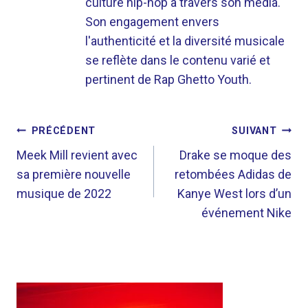
culture hip-hop à travers son média.
Son engagement envers
l'authenticité et la diversité musicale
se reflète dans le contenu varié et
pertinent de Rap Ghetto Youth.
NAVIGATION
PRÉCÉDENT
SUIVANT
DE
Meek Mill revient avec
Drake se moque des
sa première nouvelle
retombées Adidas de
L’ARTICLE
musique de 2022
Kanye West lors d’un
événement Nike