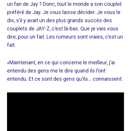
un fan de Jay ? Donc, tout le monde a son couplet
préféré de Jay. Je vous laisse décider. Je vous le
dis, s’il y avait un des plus grands succès des
couplets de JAY-Z, c’est là-bas. Que je vais vous
dire, pour un fait. Les rumeurs sont vraies, c’est un
fait.
«Maintenant, en ce qui concerne le meilleur, j’ai
entendu des gens me le dire quand ils l’ont
entendu. Et ce sont des gens qu’ils… connaissent.