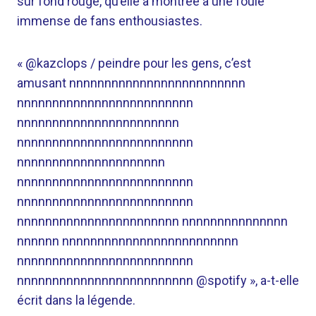
sur fond rouge, qu’elle a montrée à une foule
immense de fans enthousiastes.
« @kazclops / peindre pour les gens, c’est
amusant nnnnnnnnnnnnnnnnnnnnnnnnn
nnnnnnnnnnnnnnnnnnnnnnnnn
nnnnnnnnnnnnnnnnnnnnnnn
nnnnnnnnnnnnnnnnnnnnnnnnn
nnnnnnnnnnnnnnnnnnnnn
nnnnnnnnnnnnnnnnnnnnnnnnn
nnnnnnnnnnnnnnnnnnnnnnnnn
nnnnnnnnnnnnnnnnnnnnnnn nnnnnnnnnnnnnnn
nnnnnn nnnnnnnnnnnnnnnnnnnnnnnnn
nnnnnnnnnnnnnnnnnnnnnnnnn
nnnnnnnnnnnnnnnnnnnnnnnnn @spotify », a-t-elle
écrit dans la légende.