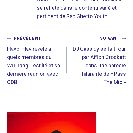
se reflète dans le contenu varié et
pertinent de Rap Ghetto Youth.
NAVIGATION
PRÉCÉDENT
SUIVANT
DE
Flavor Flav révèle à
DJ Cassidy se fait rôtir
quels membres du
par Affion Crockett
L’ARTICLE
Wu-Tang il est lié et sa
dans une parodie
dernière réunion avec
hilarante de « Pass
ODB
The Mic »