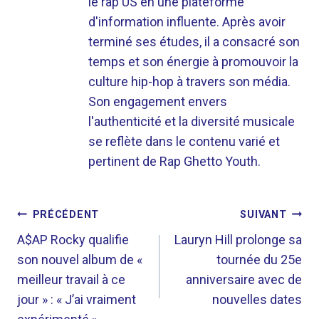
le rap US en une plateforme
d'information influente. Après avoir
terminé ses études, il a consacré son
temps et son énergie à promouvoir la
culture hip-hop à travers son média.
Son engagement envers
l'authenticité et la diversité musicale
se reflète dans le contenu varié et
pertinent de Rap Ghetto Youth.
NAVIGATION
PRÉCÉDENT
SUIVANT
DE
A$AP Rocky qualifie
Lauryn Hill prolonge sa
son nouvel album de «
tournée du 25e
L’ARTICLE
meilleur travail à ce
anniversaire avec de
jour » : « J’ai vraiment
nouvelles dates