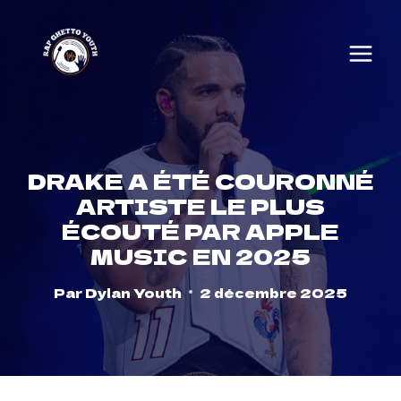
Skip
to
content
DRAKE A ÉTÉ COURONNÉ
ARTISTE LE PLUS
ÉCOUTÉ PAR APPLE
MUSIC EN 2025
Par
Dylan Youth
2 décembre 2025