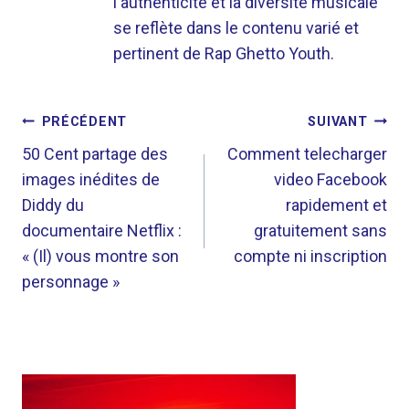
l'authenticité et la diversité musicale
se reflète dans le contenu varié et
pertinent de Rap Ghetto Youth.
NAVIGATION
PRÉCÉDENT
SUIVANT
DE
50 Cent partage des
Comment telecharger
images inédites de
video Facebook
L’ARTICLE
Diddy du
rapidement et
documentaire Netflix :
gratuitement sans
« (Il) vous montre son
compte ni inscription
personnage »