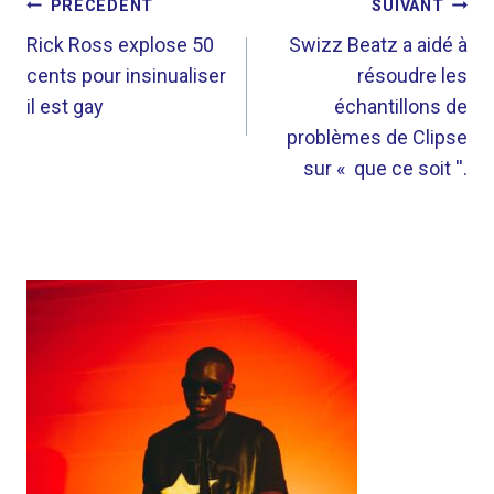
NAVIGATION
PRÉCÉDENT
SUIVANT
DE
Rick Ross explose 50
Swizz Beatz a aidé à
cents pour insinualiser
résoudre les
L’ARTICLE
il est gay
échantillons de
problèmes de Clipse
sur « que ce soit ''.