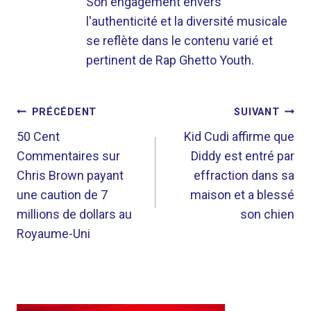
Son engagement envers
l'authenticité et la diversité musicale
se reflète dans le contenu varié et
pertinent de Rap Ghetto Youth.
NAVIGATION
PRÉCÉDENT
SUIVANT
DE
50 Cent
Kid Cudi affirme que
Commentaires sur
Diddy est entré par
L’ARTICLE
Chris Brown payant
effraction dans sa
une caution de 7
maison et a blessé
millions de dollars au
son chien
Royaume-Uni