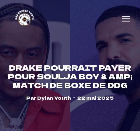
Skip
to
content
DRAKE POURRAIT PAYER
POUR SOULJA BOY & AMP;
MATCH DE BOXE DE DDG
Par
Dylan Youth
22 mai 2025