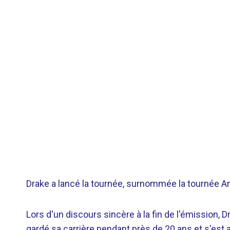
Drake a lancé la tournée, surnommée la tournée Ani
Lors d'un discours sincère à la fin de l'émission, 
gardé sa carrière pendant près de 20 ans et s'est a