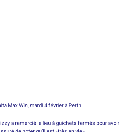
ta Max Win, mardi 4 février à Perth.
Drizzy a remercié le lieu à guichets fermés pour avoir
ssuré de noter qu'il est «très en vie».