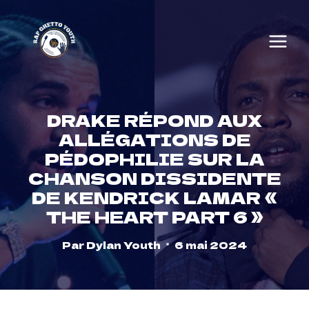
Skip
to
content
DRAKE RÉPOND AUX
ALLÉGATIONS DE
PÉDOPHILIE SUR LA
CHANSON DISSIDENTE
DE KENDRICK LAMAR «
THE HEART PART 6 »
Par
Dylan Youth
6 mai 2024