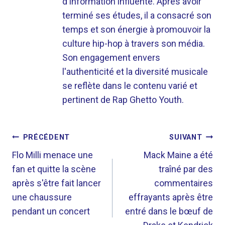
d'information influente. Après avoir
terminé ses études, il a consacré son
temps et son énergie à promouvoir la
culture hip-hop à travers son média.
Son engagement envers
l'authenticité et la diversité musicale
se reflète dans le contenu varié et
pertinent de Rap Ghetto Youth.
NAVIGATION
PRÉCÉDENT
SUIVANT
DE
Flo Milli menace une
Mack Maine a été
fan et quitte la scène
traîné par des
L’ARTICLE
après s'être fait lancer
commentaires
une chaussure
effrayants après être
pendant un concert
entré dans le bœuf de