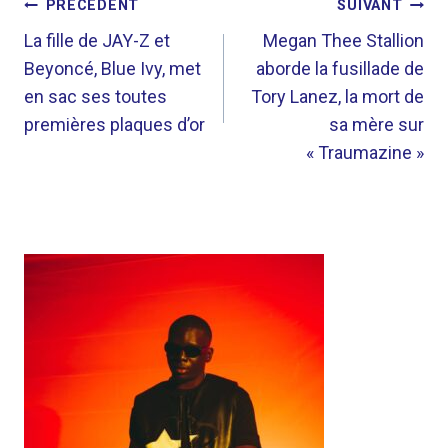
NAVIGATION
PRÉCÉDENT
SUIVANT
DE
La fille de JAY-Z et
Megan Thee Stallion
Beyoncé, Blue Ivy, met
aborde la fusillade de
L’ARTICLE
en sac ses toutes
Tory Lanez, la mort de
premières plaques d’or
sa mère sur
« Traumazine »