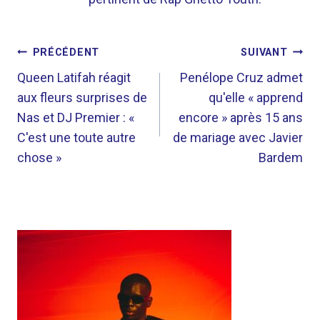
NAVIGATION
PRÉCÉDENT
SUIVANT
DE
Queen Latifah réagit
Penélope Cruz admet
aux fleurs surprises de
qu'elle « apprend
L’ARTICLE
Nas et DJ Premier : «
encore » après 15 ans
C'est une toute autre
de mariage avec Javier
chose »
Bardem