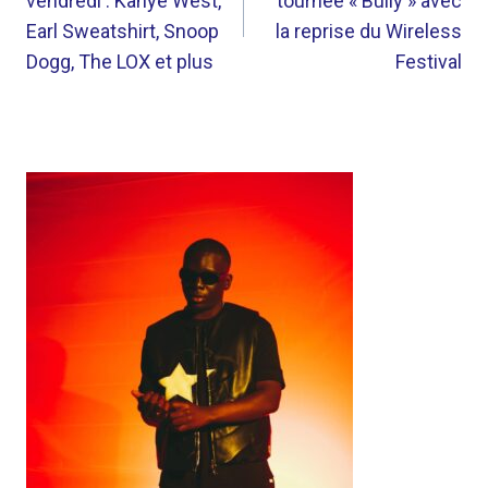
vendredi : Kanye West,
tournée « Bully » avec
L’ARTICLE
Earl Sweatshirt, Snoop
la reprise du Wireless
Dogg, The LOX et plus
Festival