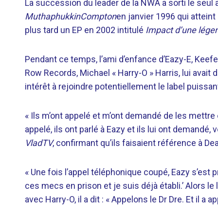
La succession du leader de la NWA a sorti le seu
Muthaphukkin
Compton
en janvier 1996 qui atteint
plus tard un EP en 2002 intitulé
Impact d’une lége
Pendant ce temps, l’ami d’enfance d’Eazy-E, Keef
Row Records, Michael « Harry-O » Harris, lui avai
intérêt à rejoindre potentiellement le label puissant
« Ils m’ont appelé et m’ont demandé de les mettre 
appelé, ils ont parlé à Eazy et ils lui ont demandé, 
VladTV
, confirmant qu’ils faisaient référence à Deat
« Une fois l’appel téléphonique coupé, Eazy s’est 
ces mecs en prison et je suis déjà établi.’ Alors l
avec Harry-O, il a dit : « Appelons le Dr Dre. Et il a