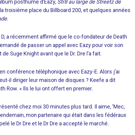
l album posthume d’Eazy,
Str8 au large de Streetz de
 la troisième place du Billboard 200, et quelques années
nde
.
e D, a récemment affirmé que le co-fondateur de Death
t demandé de passer un appel avec Eazy pour voir son
 de Suge Knight avant que le Dr. Dre l’a fait.
en conférence téléphonique avec Eazy-E. Alors j’ai
veut-il diriger leur maison de disques ? Keefe a dit
h Row. « Ils le lui ont offert en premier.
présenté chez moi 30 minutes plus tard. Il aime, ‘Mec,
e lendemain, mon partenaire qui était dans les fédéraux
 appelé le Dr Dre et le Dr Dre a accepté le marché.