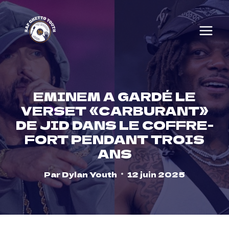
Skip
to
content
EMINEM A GARDÉ LE
VERSET «CARBURANT»
DE JID DANS LE COFFRE-
FORT PENDANT TROIS
ANS
Par
Dylan Youth
12 juin 2025