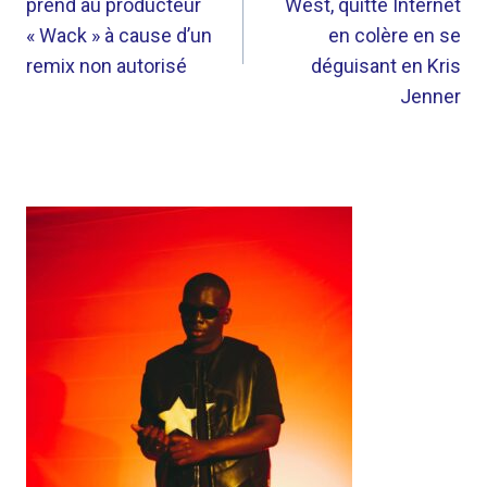
prend au producteur
West, quitte Internet
L’ARTICLE
« Wack » à cause d’un
en colère en se
remix non autorisé
déguisant en Kris
Jenner