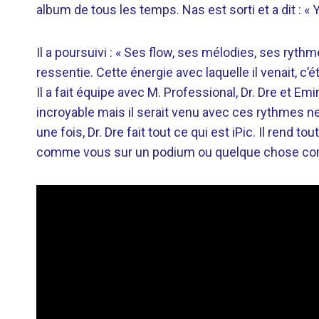
album de tous les temps. Nas est sorti et a dit : « Y
Il a poursuivi : « Ses flow, ses mélodies, ses ryth
ressentie. Cette énergie avec laquelle il venait, c
Il a fait équipe avec M. Professional, Dr. Dre et 
incroyable mais il serait venu avec ces rythmes n
une fois, Dr. Dre fait tout ce qui est iPic. Il rend t
comme vous sur un podium ou quelque chose c