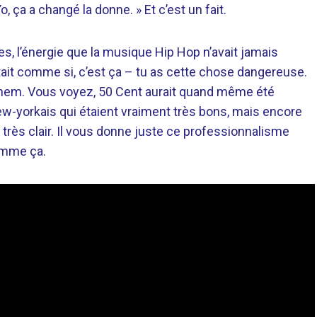
o, ça a changé la donne. » Et c’est un fait.
mes, l’énergie que la musique Hip Hop n’avait jamais
’était comme si, c’est ça – tu as cette chose dangereuse.
Eminem. Vous voyez, 50 Cent aurait quand même été
ew-yorkais qui étaient vraiment très bons, mais encore
out très clair. Il vous donne juste ce professionnalisme
omme ça.