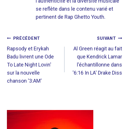
l'authenticité et la diversité musicale
se reflète dans le contenu varié et
pertinent de Rap Ghetto Youth.
NAVIGATION
PRÉCÉDENT
SUIVANT
DE
Rapsody et Erykah
Al Green réagit au fait
Badu livrent une Ode
que Kendrick Lamar
L’ARTICLE
To Late Night Lovin'
l'échantillonne dans
sur la nouvelle
'6:16 In LA' Drake Diss
chanson '3:AM'