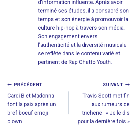
d'information influente. Après avoir
terminé ses études, il a consacré son
temps et son énergie à promouvoir la
culture hip-hop à travers son média.
Son engagement envers
l'authenticité et la diversité musicale
se reflète dans le contenu varié et
pertinent de Rap Ghetto Youth.
NAVIGATION
PRÉCÉDENT
SUIVANT
DE
Cardi B et Madonna
Travis Scott met fin
font la paix après un
aux rumeurs de
L’ARTICLE
bref boeuf emoji
tricherie : « Je le dis
clown
pour la dernière fois »