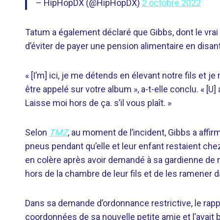
– HipHopDX (@HipHopDX)
2 octobre 2022
Tatum a également déclaré que Gibbs, dont le vrai n
d’éviter de payer une pension alimentaire en disant
« [I’m] ici, je me détends en élevant notre fils e
être appelé sur votre album », a-t-elle conclu. « [
Laisse moi hors de ça. s’il vous plaît. »
Selon
TMZ
, au moment de l’incident, Gibbs a affir
pneus pendant qu’elle et leur enfant restaient chez l
en colère après avoir demandé à sa gardienne de ma
hors de la chambre de leur fils et de les ramener d
Dans sa demande d’ordonnance restrictive, le rapp
coordonnées de sa nouvelle petite amie et l’avai