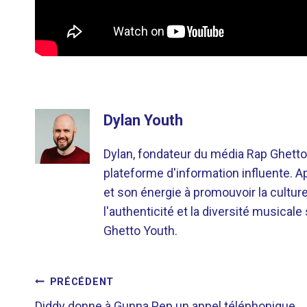
Dylan Youth
Dylan, fondateur du média Rap Ghetto
plateforme d'information influente. A
et son énergie à promouvoir la cultu
l'authenticité et la diversité musicale
Ghetto Youth.
NAVIGATION
PRÉCÉDENT
Diddy donne à Gunna Pep un appel téléphonique