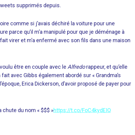
e tweets supprimés depuis.
oire comme si j’avais déchiré la voiture pour une
voiture parce qu’il m’a manipulé pour que je déménage à
a fait virer et m’a enfermé avec son fils dans une maison
s voulu être en couple avec le
Alfredo
rappeur, et qu’elle
, un fait avec Gibbs également abordé sur « Grandma’s
’époque, Erica Dickerson, d’avoir proposé de payer pour
la chute du nom « $$$ »
https://t.co/FoC4kydEIQ