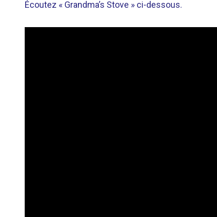
Écoutez « Grandma’s Stove » ci-dessous.