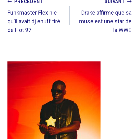
NAVIGATION
PRÉCÉDENT
SUIVANT
DE
Funkmaster Flex nie
Drake affirme que sa
qu'il avait dj enuff tiré
muse est une star de
L’ARTICLE
de Hot 97
la WWE