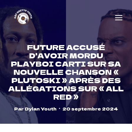
Skip
to
content
FUTURE ACCUSÉ
D'AVOIR MORDU
PLAYBOI CARTI SUR SA
NOUVELLE CHANSON «
PLUTOSKI » APRÈS DES
ALLÉGATIONS SUR « ALL
RED »
Par
Dylan Youth
20 septembre 2024